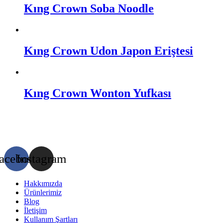
Kıng Crown Soba Noodle
Kıng Crown Udon Japon Eriştesi
Kıng Crown Wonton Yufkası
acebook
Instagram
Hakkımızda
Ürünlerimiz
Blog
İletişim
Kullanım Şartları