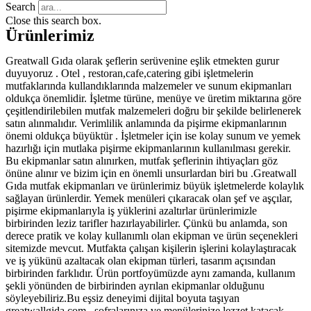
Search
Close this search box.
Ürünlerimiz
Greatwall Gıda olarak şeflerin serüvenine eşlik etmekten gurur
duyuyoruz . Otel , restoran,cafe,catering gibi işletmelerin
mutfaklarında kullandıklarında malzemeler ve sunum ekipmanları
oldukça önemlidir. İşletme türüne, menüye ve üretim miktarına göre
çeşitlendirilebilen mutfak malzemeleri doğru bir şekilde belirlenerek
satın alınmalıdır. Verimlilik anlamında da pişirme ekipmanlarının
önemi oldukça büyüktür . İşletmeler için ise kolay sunum ve yemek
hazırlığı için mutlaka pişirme ekipmanlarının kullanılması gerekir.
Bu ekipmanlar satın alınırken, mutfak şeflerinin ihtiyaçları göz
önüne alınır ve bizim için en önemli unsurlardan biri bu .Greatwall
Gıda mutfak ekipmanları ve ürünlerimiz büyük işletmelerde kolaylık
sağlayan ürünlerdir. Yemek menüleri çıkaracak olan şef ve aşçılar,
pişirme ekipmanlarıyla iş yüklerini azaltırlar ürünlerimizle
birbirinden leziz tarifler hazırlayabilirler. Çünkü bu anlamda, son
derece pratik ve kolay kullanımlı olan ekipman ve ürün seçenekleri
sitemizde mevcut. Mutfakta çalışan kişilerin işlerini kolaylaştıracak
ve iş yükünü azaltacak olan ekipman türleri, tasarım açısından
birbirinden farklıdır. Ürün portfoyümüzde aynı zamanda, kullanım
şekli yönünden de birbirinden ayrılan ekipmanlar olduğunu
söyleyebiliriz.Bu eşsiz deneyimi dijital boyuta taşıyan
greatwallgida.com , sofralarınıza ve menülerinize lezzet katacak