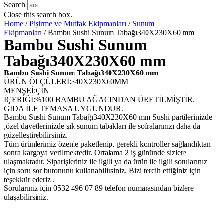
Search
Close this search box.
Home
/
Pişirme ve Mutfak Ekipmanları
/
Sunum
Ekipmanları
/ Bambu Sushi Sunum Tabağı340X230X60 mm
Bambu Sushi Sunum
Tabağı340X230X60 mm
Bambu Sushi Sunum Tabağı340X230X60 mm
ÜRÜN ÖLÇÜLERİ:340X230X60MM
MENŞEİ:ÇİN
İÇERİĞİ:%100 BAMBU AĞACINDAN ÜRETİLMİŞTİR.
GIDA İLE TEMASA UYGUNDUR.
Bambu Sushi Sunum Tabağı340X230X60 mm Sushi partilerinizde
,özel davetlerinizde şık sunum tabakları ile sofralarınızı daha da
güzelleştirebilirsiniz.
Tüm ürünlerimiz özenle paketlenip, gerekli kontroller sağlandıktan
sonra kargoya verilmektedir. Ortalama 2 iş gününde sizlere
ulaşmaktadır. Siparişleriniz ile ilgili ya da ürün ile ilgili sorularınız
için soru sor butonunu kullanabilirsiniz. Bizi tercih ettiğiniz için
teşekkür ederiz .
Sorularınız için 0532 496 07 89 telefon numarasından bizlere
ulaşabilirsiniz.