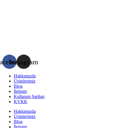
acebook
Instagram
Hakkımızda
Ürünlerimiz
Blog
İletişim
Kullanım Şartları
KVKK
Hakkımızda
Ürünlerimiz
Blog
İletişim