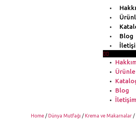
Hakk
Ürünl
Katal
Blog
İletiş
Hakkım
Ürünle
Katalo
Blog
İletişi
Home
/
Dünya Mutfağı
/
Krema ve Makarnalar
/