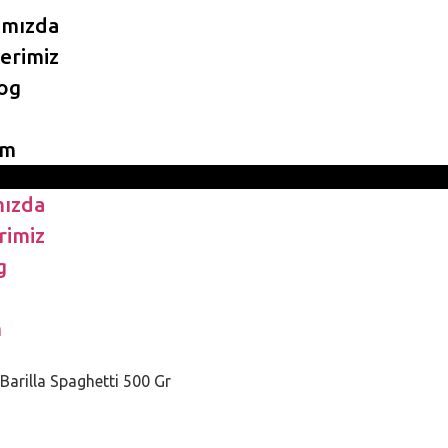
ımızda
erimiz
og
im
ızda
rimiz
g
m
 Barilla Spaghetti 500 Gr