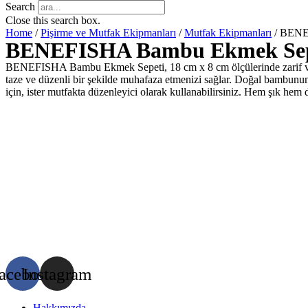
Search
Close this search box.
Home
/
Pişirme ve Mutfak Ekipmanları
/
Mutfak Ekipmanları
/ BENE
BENEFISHA Bambu Ekmek Sepe
BENEFISHA Bambu Ekmek Sepeti, 18 cm x 8 cm ölçülerinde zarif ve do
taze ve düzenli bir şekilde muhafaza etmenizi sağlar. Doğal bambunun 
için, ister mutfakta düzenleyici olarak kullanabilirsiniz. Hem şık hem de
acebook
Instagram
Hakkımızda