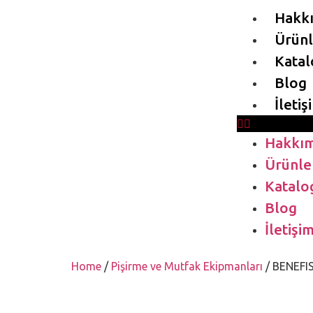
Hakk
Ürünl
Katal
Blog
İletiş
Hakkım
Ürünle
Katalo
Blog
İletişi
Home
/
Pişirme ve Mutfak Ekipmanları
/ BENEFI