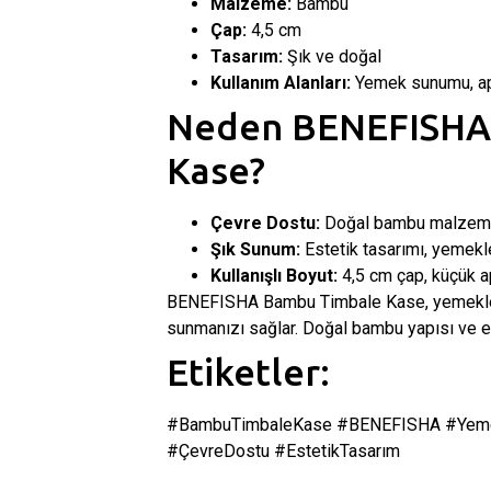
Malzeme:
Bambu
Çap:
4,5 cm
Tasarım:
Şık ve doğal
Kullanım Alanları:
Yemek sunumu, apera
Neden BENEFISHA
Kase?
Çevre Dostu:
Doğal bambu malzeme, 
Şık Sunum:
Estetik tasarımı, yemekle
Kullanışlı Boyut:
4,5 cm çap, küçük aper
BENEFISHA Bambu Timbale Kase, yemekleri
sunmanızı sağlar. Doğal bambu yapısı ve es
Etiketler:
#BambuTimbaleKase #BENEFISHA #Yemek
#ÇevreDostu #EstetikTasarım