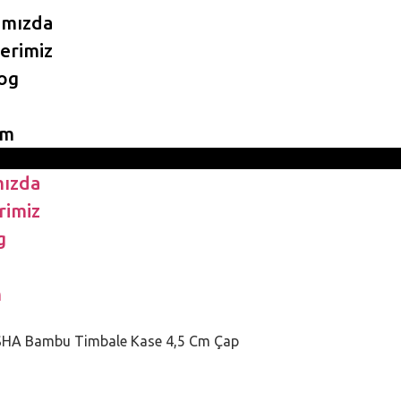
ımızda
erimiz
og
im
ızda
rimiz
g
m
SHA Bambu Timbale Kase 4,5 Cm Çap