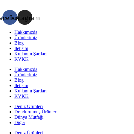
acebook
Instagram
Hakkımızda
Ürünlerimiz
Blog
İletişim
Kullanım Şartları
KVKK
Hakkımızda
Ürünlerimiz
Blog
İletişim
Kullanım Şartları
KVKK
Deniz Ürünleri
Dondurulmuş Ürünler
Dünya Mutfağı
Diğer
Deniz Ürünleri