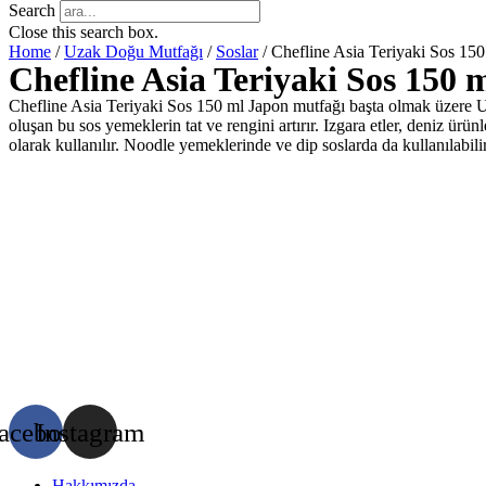
Search
Close this search box.
Home
/
Uzak Doğu Mutfağı
/
Soslar
/ Chefline Asia Teriyaki Sos 150
Chefline Asia Teriyaki Sos 150 
Chefline Asia Teriyaki Sos 150 ml Japon mutfağı başta olmak üzere U
oluşan bu sos yemeklerin tat ve rengini artırır. Izgara etler, deniz ürün
olarak kullanılır. Noodle yemeklerinde ve dip soslarda da kullanılabilir
acebook
Instagram
Hakkımızda