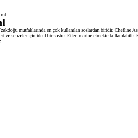
 ml
ml
zakdoğu mutfaklarında en çok kullanılan soslardan biridir. Chefline A
leri ve sebzeler için ideal bir sostur. Etleri marine etmekte kullanılabil
.