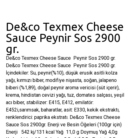
De&co Texmex Cheese
Sauce Peynir Sos 2900
gr.
De&co Texmex Cheese Sauce Peynir Sos 2900 gr.
De&co Texmex Cheese Sauce Peynir Sos 2900 gr.
İçindekiler: Su, peynir(%10), düşük erusik asitli kolza
yağı, kırmızı biber, modifiye nişasta, soğan, jalapeno
biberi (%1,89), doğal peynir aroma vericisi (süt içerir),
krema, hindistan cevizi yağı, tuz, domates salçası, yeşil
acı biber, stabilizer: E415, E412, emilatör:
E452i,sarımsak, baharatlar, asit: E330, kekik ekstraktı,
renklendirici: paprika ekstratı. De&co Texmex Cheese
Sauce Sos 2900gr. Enerji ve Besin Öğeleri (100gr için)
Enerji 542 kj/131 kcal Yağ 11,0 g Doymuş Yağ 4,0g