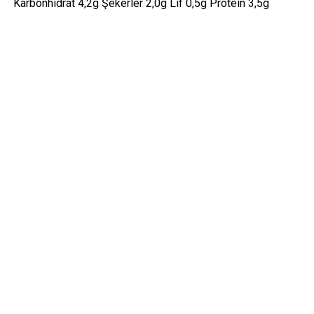
Karbonhidrat 4,2g Şekerler 2,0g Lif 0,5g Protein 3,5g