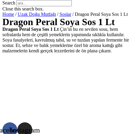
Search
Close this search box.
Home
/
Uzak Doğu Mutfağı
/
Soslar
/ Dragon Peral Soya Sos 1 Lt
Dragon Peral Soya Sos 1 Lt
Dragon Peral Soya Sos 1 Lt
Çin’in bu en sevilen sosu, hem
sofralarda hem de çeşitli yemeklerin yapımında sıklıkla kullanılır.
Soya fasulyeleri, kavrulmuş tahıl, su ve tuzdan yapılan fermente bir
sostur. Et, sebze ve balık yemeklerine özel bir aroma kattığı gibi
malzemelerin kendi gerçek lezzetlerini de ön plana çıkarır.
acebook
Instagram