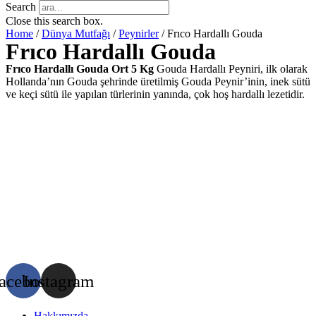
Search
Close this search box.
Home
/
Dünya Mutfağı
/
Peynirler
/ Frıco Hardallı Gouda
Frıco Hardallı Gouda
Frıco Hardallı Gouda Ort 5 Kg
Gouda Hardallı Peyniri, ilk olarak
Hollanda’nın Gouda şehrinde üretilmiş Gouda Peynir’inin, inek sütü
ve keçi sütü ile yapılan türlerinin yanında, çok hoş hardallı lezetidir.
acebook
Instagram
Hakkımızda