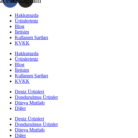
acebook
Instagram
Hakkımızda
Ürünlerimiz
Blog
İletişim
Kullanım Şartları
KVKK
Hakkımızda
Ürünlerimiz
Blog
İletişim
Kullanım Şartları
KVKK
Deniz Ürünleri
Dondurulmuş Ürünler
Dünya Mutfağı
Diğer
Deniz Ürünleri
Dondurulmuş Ürünler
Dünya Mutfağı
Diğer