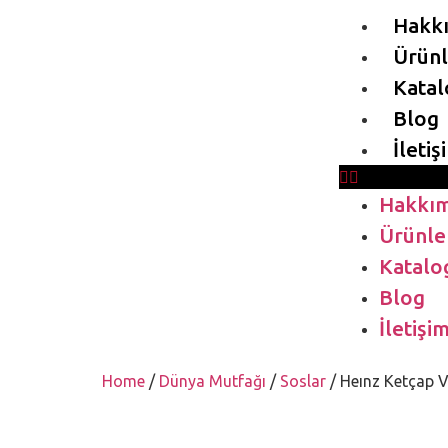
Hakk
Ürünl
Katal
Blog
İletiş
Hakkım
Ürünle
Katalo
Blog
İletişi
Home
/
Dünya Mutfağı
/
Soslar
/ Heınz Ketçap 