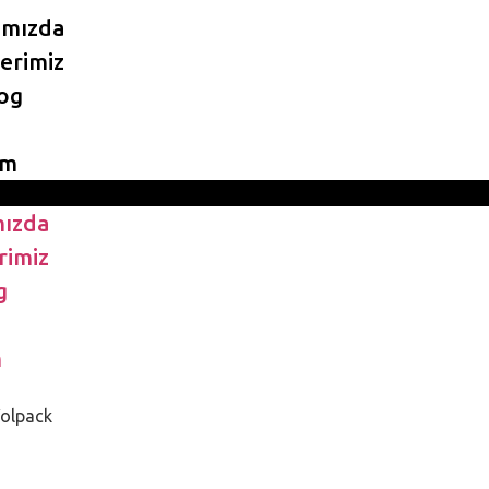
ımızda
erimiz
og
im
ızda
rimiz
g
m
Volpack