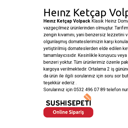
Heınz Ketçap Vol
Heınz Ketçap Volpack
Klasik Heinz Doma
vazgeçilmez ürünlerinden olmuştur. Tarifim
zengin kıvamını, yani benzersiz lezzetini 
olgunlaşmış domateslerimizin karşı konulam
yetiştirilmiş domateslerden elde edilen 
tamamlayıcısıdır. Kesinlikle koruyucu veya 
benzeri yoktur. Tüm ürünlerimiz özenle pake
kargoya verilmektedir. Ortalama 2 iş gününde
da ürün ile ilgili sorularınız için soru sor bu
teşekkür ederiz .
Sorularınız için 0532 496 07 89 telefon num