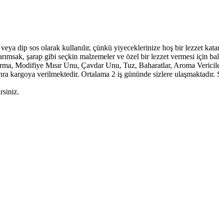
eya dip sos olarak kullanılır, çünkü yiyeceklerinize hoş bir lezzet kata
ımsak, şarap gibi seçkin malzemeler ve özel bir lezzet vermesi için bal 
rma, Modifiye Mısır Unu, Çavdar Unu, Tuz, Baharatlar, Aroma Vericiler
 kargoya verilmektedir. Ortalama 2 iş gününde sizlere ulaşmaktadır. Sipari
rsiniz.