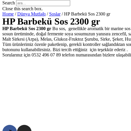
Search
Close this search box.
Home
/
Dünya Mutfağı
/
Soslar
/ HP Barbekü Sos 2300 gr
HP Barbekü Sos 2300 gr
HP Barbekü Sos 2300 gr
Bu sos, genellikle aromatik bir marine sos v
sosun üretiminde, doğal fermente soya sosumuzun yanısıra zencefil, sar
Malt Sirkesi (Arpa), Melas, Glukoz-Fruktoz Şurubu, Sirke, Şeker, Hu
Tüm ürünlerimiz özenle paketlenip, gerekli kontroller sağlandıktan sonra
butonunu kullanabilirsiniz. Bizi tercih ettiğiniz için teşekkür ederiz .
Sorularınız için 0532 496 07 89 telefon numarasından bizlere ulaşabili