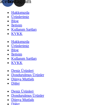
acebook
Instagram
Hakkımızda
Ürünlerimiz
Blog
İletişim
Kullanım Şartları
KVKK
Hakkımızda
Ürünlerimiz
Blog
İletişim
Kullanım Şartları
KVKK
Deniz Ürünleri
Dondurulmuş Ürünler
Dünya Mutfağı
Diğer
Deniz Ürünleri
Dondurulmuş Ürünler
Dünya Mutfağı
Diğer