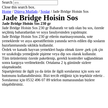
Search
Close this search box.
Home
/
Dünya Mutfağı
/
Soslar
/ Jade Bridge Hoisin Sos
Jade Bridge Hoisin Sos
Jade Bridge Hoisin Sos 230 gr
Jade Bridge Hoisin Sos 230 gr Baharatlı ve tatlı olan bu sos, özenle
seçilmiş baharatlardan ve soya fasulyesinden yapılmıştır.
Jade Bridge Hoisin Sos 230 gr etlerin marinasyonunda, sote
yemeklerde ve asya aperatiflerinin yanında servis edilen dip sosların
hazırlanmasında sıklıkla kullanılır.
Ördek ve kanatlı hayvan yemekleri başta olmak üzere ,pek çok çin
ve uzakdoğu yemeğinde pişirme veya dip sos olarak kullanılır.
Tüm ürünlerimiz özenle paketlenip, gerekli kontroller sağlandıktan
sonra kargoya verilmektedir. Ortalama 2 iş gününde sizlere
ulaşmaktadır.
Siparişleriniz ile ilgili ya da ürün ile ilgili sorularınız için soru sor
butonunu kullanabilirsiniz. Bizi tercih ettiğiniz için teşekkür ederiz .
Sorularınız için 0532 496 07 89 telefon numarasından bizlere
ulaşabilirsiniz.