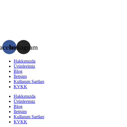
acebook
Instagram
Hakkımızda
Ürünlerimiz
Blog
İletişim
Kullanım Şartları
KVKK
Hakkımızda
Ürünlerimiz
Blog
İletişim
Kullanım Şartları
KVKK