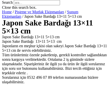
Search
Close this search box.
Home
/
Pişirme ve Mutfak Ekipmanları
/
Sunum
Ekipmanları
/ Japon Sake Bardağı 13×11 5×13 cm
Japon Sake Bardağı 13×11
5×13 cm
Japon Sake Bardağı 13×11 5×13 cm
Japon Sake Bardağı 13×11 5×13 cm
Japonların en meşhur içkisi olan sakeyi Japon Sake Bardağı 13×11
5×13 cm ile servis edebilirsiniz.
Tüm ürünlerimiz özenle paketlenip, gerekli kontroller sağlandıktan
sonra kargoya verilmektedir. Ortalama 2 iş gününde sizlere
ulaşmaktadır. Siparişleriniz ile ilgili ya da ürün ile ilgili sorularınız
için soru sor butonunu kullanabilirsiniz. Bizi tercih ettiğiniz için
teşekkür ederiz .
Sorularınız için 0532 496 07 89 telefon numarasından bizlere
ulaşabilirsiniz.