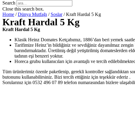
Search
Close this search box.
Home
/
Dünya Mutfağı
/
Soslar
/ Kraft Hardal 5 Kg
Kraft Hardal 5 Kg
Kraft Hardal 5 Kg
Klasik Heinz Domates Ketçabımız, 1886’dan beri yemek saatler
Tarifimize Heinz’in bildiğiniz ve sevdiğiniz dayanılmaz zengin
barındırmaktadır. Üretilmiş değil yetiştirilmiş domateslerden 
tadının eşi benzeri yoktur.
Horeca grubu kullanıcıları için avantajlı ve tercih edilebilmekted
Tüm ürünlerimiz özenle paketlenip, gerekli kontroller sağlandıktan sonra
butonunu kullanabilirsiniz. Bizi tercih ettiğiniz için teşekkür ederiz .
Sorularınız için 0532 496 07 89 telefon numarasından bizlere ulaşabili