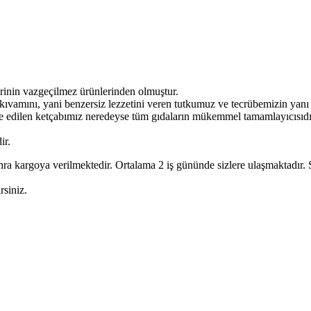
inin vazgeçilmez ürünlerinden olmuştur.
 kıvamını, yani benzersiz lezzetini veren tutkumuz ve tecrübemizin yanı
elde edilen ketçabımız neredeyse tüm gıdaların mükemmel tamamlayıcısıdı
ir.
 kargoya verilmektedir. Ortalama 2 iş gününde sizlere ulaşmaktadır. Sipari
rsiniz.