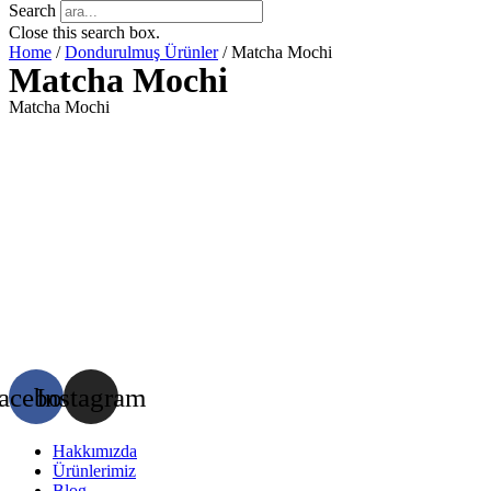
Search
Close this search box.
Home
/
Dondurulmuş Ürünler
/ Matcha Mochi
Matcha Mochi
Matcha Mochi
acebook
Instagram
Hakkımızda
Ürünlerimiz
Blog