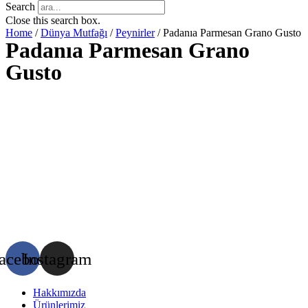
Search
Close this search box.
Home
/
Dünya Mutfağı
/
Peynirler
/ Padanıa Parmesan Grano Gusto
Padanıa Parmesan Grano
Gusto
acebook
Instagram
Hakkımızda
Ürünlerimiz