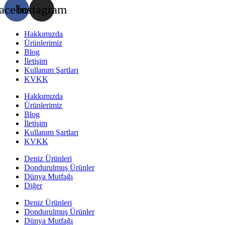
acebook
Instagram
Hakkımızda
Ürünlerimiz
Blog
İletişim
Kullanım Şartları
KVKK
Hakkımızda
Ürünlerimiz
Blog
İletişim
Kullanım Şartları
KVKK
Deniz Ürünleri
Dondurulmuş Ürünler
Dünya Mutfağı
Diğer
Deniz Ürünleri
Dondurulmuş Ürünler
Dünya Mutfağı