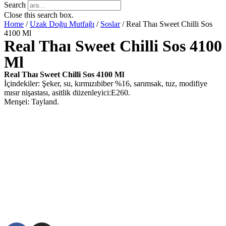
Search
Close this search box.
Home
/
Uzak Doğu Mutfağı
/
Soslar
/ Real Thaı Sweet Chilli Sos
4100 Ml
Real Thaı Sweet Chilli Sos 4100
Ml
Real Thaı Sweet Chilli Sos 4100 Ml
İçindekiler: Şeker, su, kırmızıbiber %16, sarımsak, tuz, modifiye
mısır nişastası, asitlik düzenleyici:E260.
Menşei: Tayland.