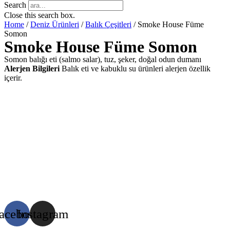
Search
Close this search box.
Home
/
Deniz Ürünleri
/
Balık Çeşitleri
/ Smoke House Füme
Somon
Smoke House Füme Somon
Somon balığı eti (salmo salar), tuz, şeker, doğal odun dumanı
Alerjen Bilgileri
Balık eti ve kabuklu su ürünleri alerjen özellik
içerir.
acebook
Instagram