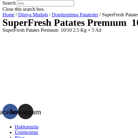
Search
Close this search box.
Home
/
Dünya Mutfağı
/
Dondurulmuş Patatesler
/ SuperFresh Patat
SuperFresh Patates Premıum 1
SuperFresh Patates Premıum 10/10 2.5 Kg × 5 Ad
acebook
Instagram
Hakkımızda
Ürünlerimiz
Blog