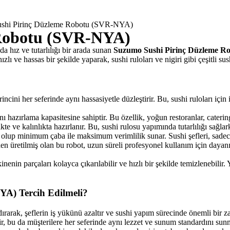
shi Pirinç Düzleme Robotu (SVR-NYA)
 Robotu (SVR-NYA)
a hız ve tutarlılığı bir arada sunan
Suzumo Sushi Pirinç Düzleme 
hızlı ve hassas bir şekilde yaparak, sushi ruloları ve nigiri gibi çeşitli s
i her seferinde aynı hassasiyetle düzleştirir. Bu, sushi ruloları için i
ı hazırlama kapasitesine sahiptir. Bu özellik, yoğun restoranlar, caterin
e ve kalınlıkta hazırlanır. Bu, sushi rulosu yapımında tutarlılığı sağlark
lup minimum çaba ile maksimum verimlilik sunar. Sushi şefleri, sadece 
n üretilmiş olan bu robot, uzun süreli profesyonel kullanım için dayanı
enin parçaları kolayca çıkarılabilir ve hızlı bir şekilde temizlenebilir
A) Tercih Edilmeli?
ırarak, şeflerin iş yükünü azaltır ve sushi yapım sürecinde önemli bir z
lir, bu da müşterilere her seferinde aynı lezzet ve sunum standardını sun