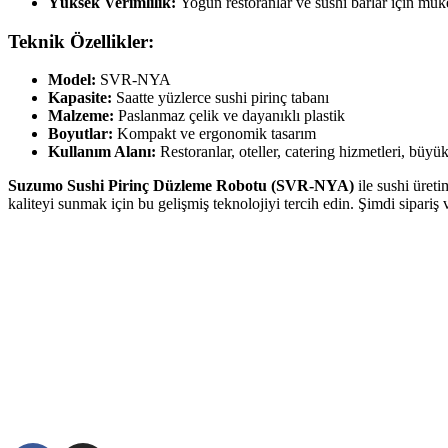
Yüksek Verimlilik:
Yoğun restoranlar ve sushi barlar için müke
Teknik Özellikler:
Model:
SVR-NYA
Kapasite:
Saatte yüzlerce sushi pirinç tabanı
Malzeme:
Paslanmaz çelik ve dayanıklı plastik
Boyutlar:
Kompakt ve ergonomik tasarım
Kullanım Alanı:
Restoranlar, oteller, catering hizmetleri, büyük 
Suzumo Sushi Pirinç Düzleme Robotu (SVR-NYA)
ile sushi üret
kaliteyi sunmak için bu gelişmiş teknolojiyi tercih edin. Şimdi sipariş