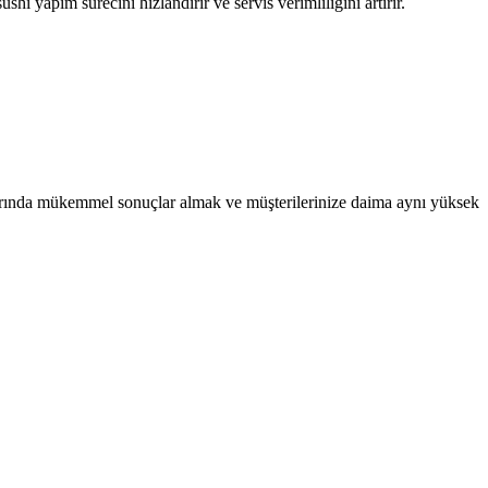
 yapım sürecini hızlandırır ve servis verimliliğini artırır.
klarında mükemmel sonuçlar almak ve müşterilerinize daima aynı yüksek