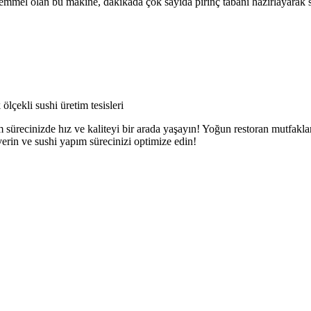
mmel olan bu makine, dakikada çok sayıda pirinç tabanı hazırlayarak sushi
ölçekli sushi üretim tesisleri
im sürecinizde hız ve kaliteyi bir arada yaşayın! Yoğun restoran mutfa
 verin ve sushi yapım sürecinizi optimize edin!