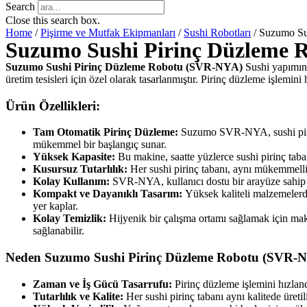
Search
Close this search box.
Home
/
Pişirme ve Mutfak Ekipmanları
/
Sushi Robotları
/ Suzumo Su
Suzumo Sushi Pirinç Düzleme
Suzumo Sushi Pirinç Düzleme Robotu (SVR-NYA)
Sushi yapımınd
üretim tesisleri için özel olarak tasarlanmıştır. Pirinç düzleme işlemini 
Ürün Özellikleri:
Tam Otomatik Pirinç Düzleme:
Suzumo SVR-NYA, sushi pirincin
mükemmel bir başlangıç sunar.
Yüksek Kapasite:
Bu makine, saatte yüzlerce sushi pirinç taban
Kusursuz Tutarlılık:
Her sushi pirinç tabanı, aynı mükemmellikt
Kolay Kullanım:
SVR-NYA, kullanıcı dostu bir arayüze sahip o
Kompakt ve Dayanıklı Tasarım:
Yüksek kaliteli malzemelerde
yer kaplar.
Kolay Temizlik:
Hijyenik bir çalışma ortamı sağlamak için makin
sağlanabilir.
Neden Suzumo Sushi Pirinç Düzleme Robotu (SVR-NY
Zaman ve İş Gücü Tasarrufu:
Pirinç düzleme işlemini hızland
Tutarlılık ve Kalite:
Her sushi pirinç tabanı aynı kalitede üreti