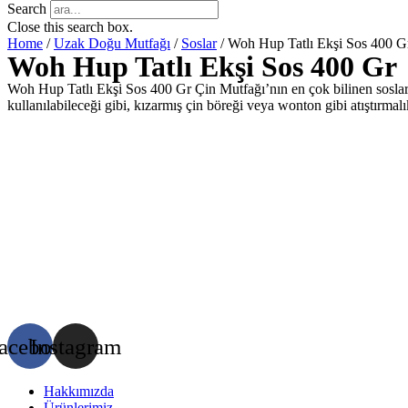
Search
Close this search box.
Home
/
Uzak Doğu Mutfağı
/
Soslar
/ Woh Hup Tatlı Ekşi Sos 400 G
Woh Hup Tatlı Ekşi Sos 400 Gr
Woh Hup Tatlı Ekşi Sos 400 Gr Çin Mutfağı’nın en çok bilinen sosların
kullanılabileceği gibi, kızarmış çin böreği veya wonton gibi atıştırmalık
acebook
Instagram
Hakkımızda
Ürünlerimiz