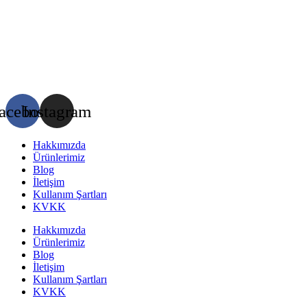
acebook
Instagram
Hakkımızda
Ürünlerimiz
Blog
İletişim
Kullanım Şartları
KVKK
Hakkımızda
Ürünlerimiz
Blog
İletişim
Kullanım Şartları
KVKK