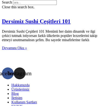
Search
Close this search box.
Dersimiz Sushi Çeşitleri 101
Dersimiz Sushi Çeşitleri 101 Menünü her daim dinamik ve ilgi
çekici tutmak istiyorsan farklı ülkelerin popüler lezzetlerini takip
etmeyi unutmamalısın şefim. Bu sayede misafirlerine farklı
Devamını Oku »
acebook
Instagram
Hakkımızda
Ürünlerimiz
Blog
İletişim
Kullanım Şartları