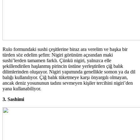
Rulo formundaki sushi çeşitlerine biraz ara verelim ve başka bir
türden söz edelim şefim: Nigiri görünüm açısından maki
sushi’lerden tamamen farklı. Çünkü nigiri, yalnızca elle
şekillendirilen haşlanmış pirincin üstüne yerleştirilen çiğ balık
dilimlerinden oluşuyor. Nigiri yapımında genellikle somon ya da dil
balığı kullanılıyor. Çiğ balık tüketmeye karşı önyargılı olmayan,
ancak deniz yosununun tadını sevmeyen kişiler tercihini nigiri’den
yana kullanabiliyor.
3. Sashimi