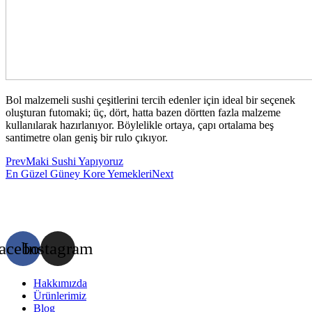
Bol malzemeli sushi çeşitlerini tercih edenler için ideal bir seçenek
oluşturan futomaki; üç, dört, hatta bazen dörtten fazla malzeme
kullanılarak hazırlanıyor. Böylelikle ortaya, çapı ortalama beş
santimetre olan geniş bir rulo çıkıyor.
Prev
Maki Sushi Yapıyoruz
En Güzel Güney Kore Yemekleri
Next
acebook
Instagram
Hakkımızda
Ürünlerimiz
Blog