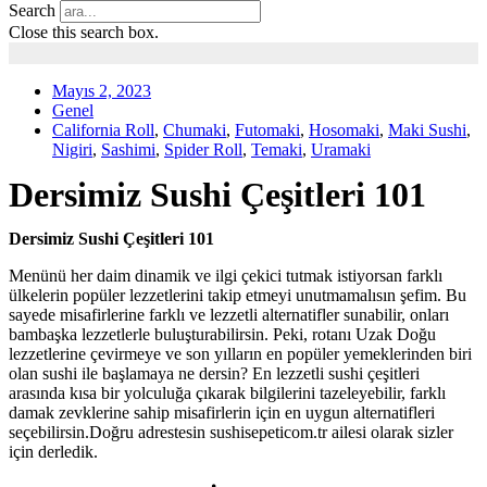
Search
Close this search box.
Mayıs 2, 2023
Genel
California Roll
,
Chumaki
,
Futomaki
,
Hosomaki
,
Maki Sushi
,
Nigiri
,
Sashimi
,
Spider Roll
,
Temaki
,
Uramaki
Dersimiz Sushi Çeşitleri 101
Dersimiz Sushi Çeşitleri 101
Menünü her daim dinamik ve ilgi çekici tutmak istiyorsan farklı
ülkelerin popüler lezzetlerini takip etmeyi unutmamalısın şefim. Bu
sayede misafirlerine farklı ve lezzetli alternatifler sunabilir, onları
bambaşka lezzetlerle buluşturabilirsin. Peki, rotanı Uzak Doğu
lezzetlerine çevirmeye ve son yılların en popüler yemeklerinden biri
olan sushi ile başlamaya ne dersin? En lezzetli sushi çeşitleri
arasında kısa bir yolculuğa çıkarak bilgilerini tazeleyebilir, farklı
damak zevklerine sahip misafirlerin için en uygun alternatifleri
seçebilirsin.Doğru adrestesin sushisepeticom.tr ailesi olarak sizler
için derledik.