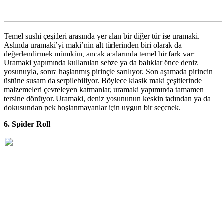
Temel sushi çeşitleri arasında yer alan bir diğer tür ise uramaki.
Aslında uramaki’yi maki’nin alt türlerinden biri olarak da
değerlendirmek mümkün, ancak aralarında temel bir fark var:
Uramaki yapımında kullanılan sebze ya da balıklar önce deniz
yosunuyla, sonra haşlanmış pirinçle sarılıyor. Son aşamada pirincin
üstüne susam da serpilebiliyor. Böylece klasik maki çeşitlerinde
malzemeleri çevreleyen katmanlar, uramaki yapımında tamamen
tersine dönüyor. Uramaki, deniz yosununun keskin tadından ya da
dokusundan pek hoşlanmayanlar için uygun bir seçenek.
6. Spider Roll