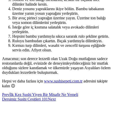
dilimler halinde kesin.
Deniz yosunu yapraklarını ikiye bölün. Bambu tabakanın
üzerine yarım yosun yaprağını yerleştirin.
Bir avuç pirinci yaprağın üzerine yayın. Üzerine ton balığı
veya somon dilimlerini yerleştirin.
İsteğe göre iç kısmına salatalık veya avokado dilimleri
yerleştirin.
Hepsini bambu yardımıyla sıkıca sararak rulo şekline getirin.
Ruloyu bambudan çıkartın. Bıçak yardımıyla dilimleyin.
Kırmızı turp dilimleri, wasabi ve zencefil turşusu eşliğinde
servis edin. Afiyet olsun.
Amacımız; son derece lezzetli olan Uzak Doğu mutfağının sadece
restoranlarda değil, evinizde de deneyimleyebileceğiniz bir mutfak
olduğunu sizlere kanıtlamak ve ülkemizde yaşayan Asyalıları özlem
duydukları lezzetlerle buluşturmak.
Hepsi ve daha fazlası için
www.sushisepeti.com.tr
adresini takipte
kalın 😊
Prev
İlk Kez Sushi Yiyen Bir Misafir Ne Yemeli
Dersimiz Sushi Çeşitleri 101
Next