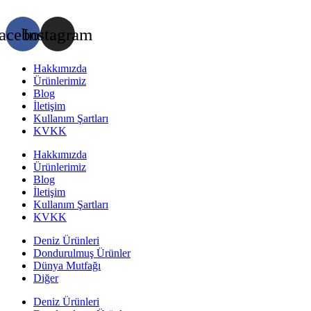
acebook
Instagram
Hakkımızda
Ürünlerimiz
Blog
İletişim
Kullanım Şartları
KVKK
Hakkımızda
Ürünlerimiz
Blog
İletişim
Kullanım Şartları
KVKK
Deniz Ürünleri
Dondurulmuş Ürünler
Dünya Mutfağı
Diğer
Deniz Ürünleri