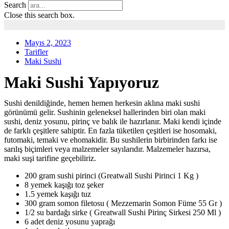
Search
Close this search box.
Mayıs 2, 2023
Tarifler
Maki Sushi
Maki Sushi Yapıyoruz
Sushi denildiğinde, hemen hemen herkesin aklına maki sushi
görünümü gelir. Sushinin geleneksel hallerinden biri olan maki
sushi, deniz yosunu, pirinç ve balık ile hazırlanır. Maki kendi içinde
de farklı çeşitlere sahiptir. En fazla tüketilen çeşitleri ise hosomaki,
futomaki, temaki ve ehomakidir. Bu sushilerin birbirinden farkı ise
sarılış biçimleri veya malzemeler sayılarıdır. Malzemeler hazırsa,
maki suşi tarifine geçebiliriz.
200 gram sushi pirinci (Greatwall Sushi Pirinci 1 Kg )
8 yemek kaşığı toz şeker
1.5 yemek kaşığı tuz
300 gram somon filetosu ( Mezzemarin Somon Füme 55 Gr )
1/2 su bardağı sirke ( Greatwall Sushi Pirinç Sirkesi 250 Ml )
6 adet deniz yosunu yaprağı