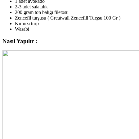
1 adet avokado
2-3 adet salatalık
200 gram ton balığı filetosu
Zencefil turşusu ( Greatwall Zencefill Turşsu 100 Gr )
Kırmızı turp
Wasabi
Nasıl Yapılır :