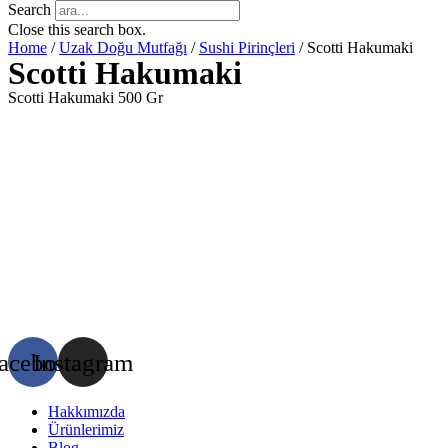
Search
Close this search box.
Home
/
Uzak Doğu Mutfağı
/
Sushi Pirinçleri
/ Scotti Hakumaki
Scotti Hakumaki
Scotti Hakumaki 500 Gr
acebook
Instagram
Hakkımızda
Ürünlerimiz
Blog